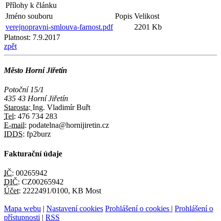
Přílohy k článku
Jméno souboru
Popis
Velikost
verejnopravni-smlouva-farnost.pdf
2201 Kb
Platnost:
7.9.2017
zpět
Město Horní Jiřetín
Potoční 15/1
435 43 Horní Jiřetín
Starosta:
Ing. Vladimír Buřt
Tel:
476 734 283
E-mail:
podatelna@hornijiretin.cz
IDDS:
fp2burz
Fakturační údaje
IČ:
00265942
DIČ:
CZ00265942
Účet:
2222491/0100, KB Most
Mapa webu
|
Nastavení cookies
Prohlášení o cookies
|
Prohlášení o
přístupnosti
|
RSS