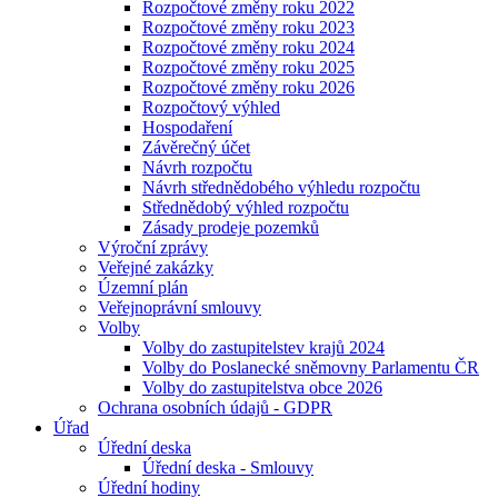
Rozpočtové změny roku 2022
Rozpočtové změny roku 2023
Rozpočtové změny roku 2024
Rozpočtové změny roku 2025
Rozpočtové změny roku 2026
Rozpočtový výhled
Hospodaření
Závěrečný účet
Návrh rozpočtu
Návrh střednědobého výhledu rozpočtu
Střednědobý výhled rozpočtu
Zásady prodeje pozemků
Výroční zprávy
Veřejné zakázky
Územní plán
Veřejnoprávní smlouvy
Volby
Volby do zastupitelstev krajů 2024
Volby do Poslanecké sněmovny Parlamentu ČR
Volby do zastupitelstva obce 2026
Ochrana osobních údajů - GDPR
Úřad
Úřední deska
Úřední deska - Smlouvy
Úřední hodiny