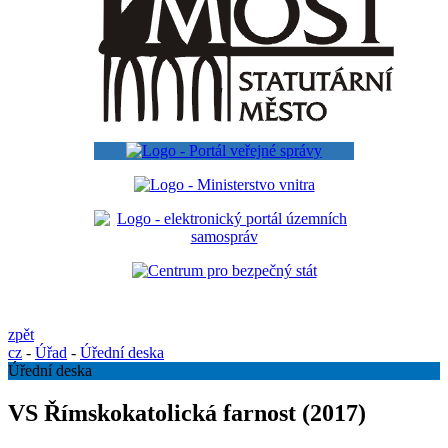
zpět
cz
-
Úřad
-
Úřední deska
Úřední deska
VS Římskokatolická farnost (2017)