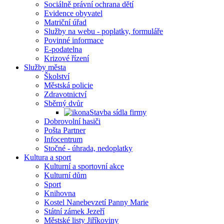
Sociálně právní ochrana dětí
Evidence obyvatel
Matriční úřad
Služby na webu - poplatky, formuláře
Povinné informace
E-podatelna
Krizové řízení
Služby města
Školství
Městská policie
Zdravotnictví
Sběrný dvůr
Stavba sídla firmy
Dobrovolní hasiči
Pošta Partner
Infocentrum
Stočné - úhrada, nedoplatky
Kultura a sport
Kulturní a sportovní akce
Kulturní dům
Sport
Knihovna
Kostel Nanebevzetí Panny Marie
Státní zámek Jezeří
Městské listy Jiříkoviny