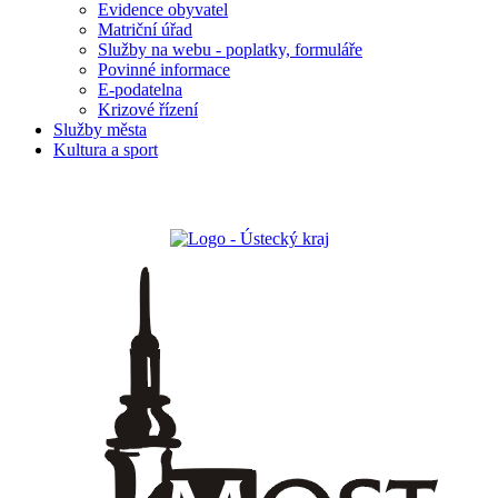
Evidence obyvatel
Matriční úřad
Služby na webu - poplatky, formuláře
Povinné informace
E-podatelna
Krizové řízení
Služby města
Kultura a sport