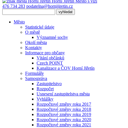
Horní Jiřetín
Město s vizí
476 734 283
podatelna@hornijiretin.cz
Město
Statistické údaje
O městě
Významné sochy
Okolí města
Kontakty
Informace pro občany
Vítání občánků
Czech POINT
Kanalizace a ČOV Horní Jiřetín
Formuláře
Samospráva
Zastupitelstvo
Rozpočet
Usnesení zastupitelstva města
Vyhlášky
Rozpočtové změny roku 2017
Rozpočtové změny roku 2018
Rozpočtové změny roku 2019
Rozpočtové změny roku 2020
Rozpočtové změny roku 2021