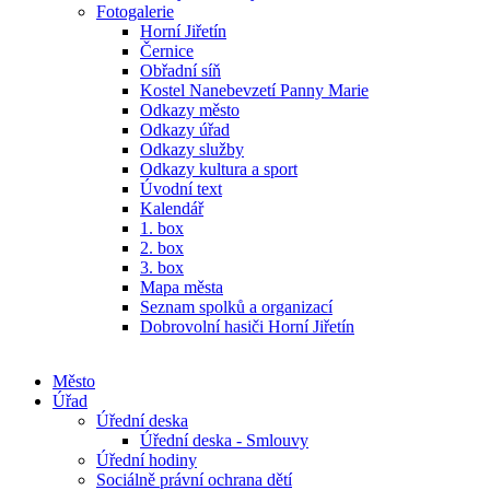
Fotogalerie
Horní Jiřetín
Černice
Obřadní síň
Kostel Nanebevzetí Panny Marie
Odkazy město
Odkazy úřad
Odkazy služby
Odkazy kultura a sport
Úvodní text
Kalendář
1. box
2. box
3. box
Mapa města
Seznam spolků a organizací
Dobrovolní hasiči Horní Jiřetín
Město
Úřad
Úřední deska
Úřední deska - Smlouvy
Úřední hodiny
Sociálně právní ochrana dětí