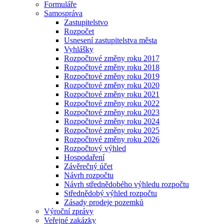
Formuláře
Samospráva
Zastupitelstvo
Rozpočet
Usnesení zastupitelstva města
Vyhlášky
Rozpočtové změny roku 2017
Rozpočtové změny roku 2018
Rozpočtové změny roku 2019
Rozpočtové změny roku 2020
Rozpočtové změny roku 2021
Rozpočtové změny roku 2022
Rozpočtové změny roku 2023
Rozpočtové změny roku 2024
Rozpočtové změny roku 2025
Rozpočtové změny roku 2026
Rozpočtový výhled
Hospodaření
Závěrečný účet
Návrh rozpočtu
Návrh střednědobého výhledu rozpočtu
Střednědobý výhled rozpočtu
Zásady prodeje pozemků
Výroční zprávy
Veřejné zakázky