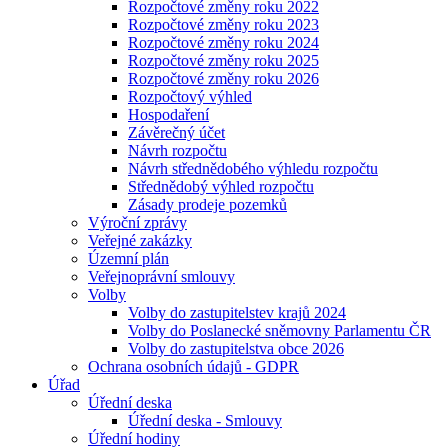
Rozpočtové změny roku 2022
Rozpočtové změny roku 2023
Rozpočtové změny roku 2024
Rozpočtové změny roku 2025
Rozpočtové změny roku 2026
Rozpočtový výhled
Hospodaření
Závěrečný účet
Návrh rozpočtu
Návrh střednědobého výhledu rozpočtu
Střednědobý výhled rozpočtu
Zásady prodeje pozemků
Výroční zprávy
Veřejné zakázky
Územní plán
Veřejnoprávní smlouvy
Volby
Volby do zastupitelstev krajů 2024
Volby do Poslanecké sněmovny Parlamentu ČR
Volby do zastupitelstva obce 2026
Ochrana osobních údajů - GDPR
Úřad
Úřední deska
Úřední deska - Smlouvy
Úřední hodiny