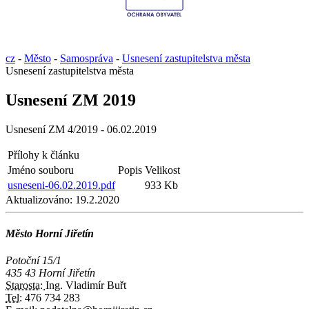
cz
-
Město
-
Samospráva
-
Usnesení zastupitelstva města
Usnesení zastupitelstva města
Usnesení ZM 2019
Usnesení ZM 4/2019 - 06.02.2019
Přílohy k článku
Jméno souboru
Popis
Velikost
usneseni-06.02.2019.pdf
933 Kb
Aktualizováno:
19.2.2020
Město Horní Jiřetín
Potoční 15/1
435 43 Horní Jiřetín
Starosta:
Ing. Vladimír Buřt
Tel:
476 734 283