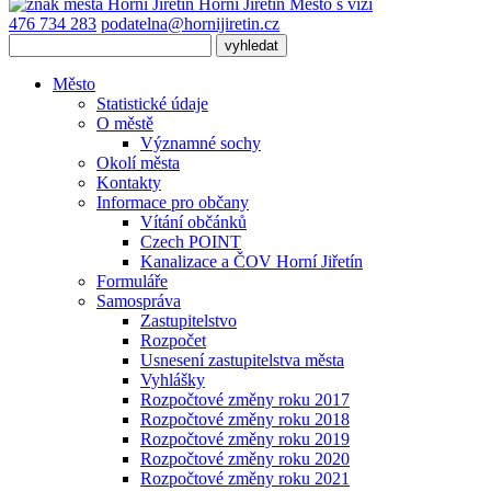
Horní Jiřetín
Město s vizí
476 734 283
podatelna@hornijiretin.cz
Město
Statistické údaje
O městě
Významné sochy
Okolí města
Kontakty
Informace pro občany
Vítání občánků
Czech POINT
Kanalizace a ČOV Horní Jiřetín
Formuláře
Samospráva
Zastupitelstvo
Rozpočet
Usnesení zastupitelstva města
Vyhlášky
Rozpočtové změny roku 2017
Rozpočtové změny roku 2018
Rozpočtové změny roku 2019
Rozpočtové změny roku 2020
Rozpočtové změny roku 2021