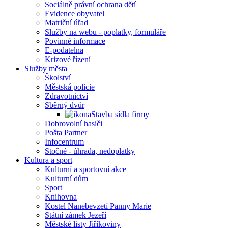
Sociálně právní ochrana dětí
Evidence obyvatel
Matriční úřad
Služby na webu - poplatky, formuláře
Povinné informace
E-podatelna
Krizové řízení
Služby města
Školství
Městská policie
Zdravotnictví
Sběrný dvůr
Stavba sídla firmy
Dobrovolní hasiči
Pošta Partner
Infocentrum
Stočné - úhrada, nedoplatky
Kultura a sport
Kulturní a sportovní akce
Kulturní dům
Sport
Knihovna
Kostel Nanebevzetí Panny Marie
Státní zámek Jezeří
Městské listy Jiříkoviny