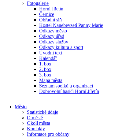
Fotogalerie
Horní Jiřetín
Černice
Obřadní síň
Kostel Nanebevzetí Panny Marie
Odkazy město
Odkazy úřad
Odkazy služby
Odkazy kultura a sport
Úvodní text
Kalendář
1. box
2. box
3. box
Mapa města
Seznam spolků a organizací
Dobrovolní hasiči Horní Jiřetín
Město
Statistické údaje
O městě
Okolí města
Kontakty
Informace pro občany