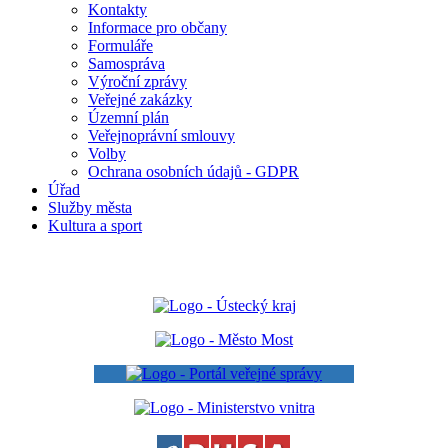
Kontakty
Informace pro občany
Formuláře
Samospráva
Výroční zprávy
Veřejné zakázky
Územní plán
Veřejnoprávní smlouvy
Volby
Ochrana osobních údajů - GDPR
Úřad
Služby města
Kultura a sport