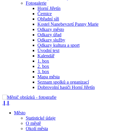
Fotogalerie
Horní Jiřetín
Černice
Obřadní síň
Kostel Nanebevzetí Panny Marie
Odkazy město
Odkazy úřad
Odkazy služby
Odkazy kultura a sport
Úvodní text
Kalendář
1. box
2. box
3. box
Mapa města
Seznam spolků a organizací
Dobrovolní hasiči Horní Jiřetín
❙❙
Město
Statistické údaje
O městě
Okolí města