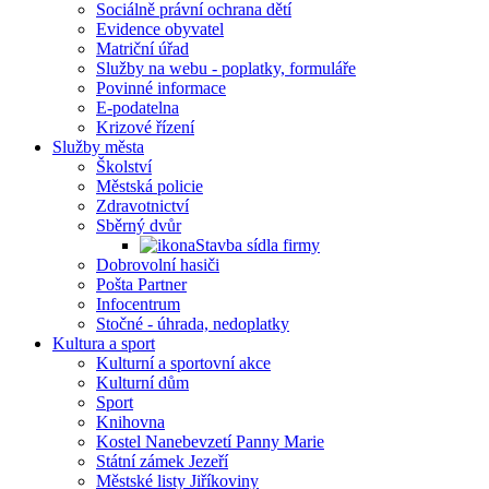
Sociálně právní ochrana dětí
Evidence obyvatel
Matriční úřad
Služby na webu - poplatky, formuláře
Povinné informace
E-podatelna
Krizové řízení
Služby města
Školství
Městská policie
Zdravotnictví
Sběrný dvůr
Stavba sídla firmy
Dobrovolní hasiči
Pošta Partner
Infocentrum
Stočné - úhrada, nedoplatky
Kultura a sport
Kulturní a sportovní akce
Kulturní dům
Sport
Knihovna
Kostel Nanebevzetí Panny Marie
Státní zámek Jezeří
Městské listy Jiříkoviny