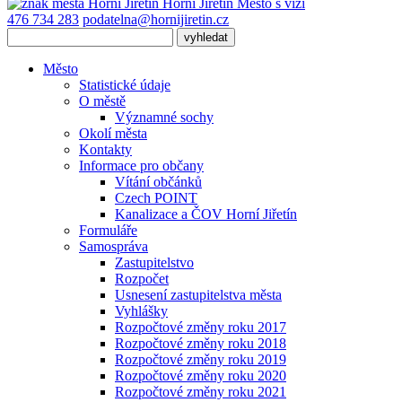
Horní Jiřetín
Město s vizí
476 734 283
podatelna@hornijiretin.cz
Město
Statistické údaje
O městě
Významné sochy
Okolí města
Kontakty
Informace pro občany
Vítání občánků
Czech POINT
Kanalizace a ČOV Horní Jiřetín
Formuláře
Samospráva
Zastupitelstvo
Rozpočet
Usnesení zastupitelstva města
Vyhlášky
Rozpočtové změny roku 2017
Rozpočtové změny roku 2018
Rozpočtové změny roku 2019
Rozpočtové změny roku 2020
Rozpočtové změny roku 2021