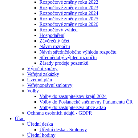
Rozpočtové změny roku 2022
Rozpočtové změny roku 2023
Rozpočtové změny roku 2024
Rozpočtové změny roku 2025
Rozpočtové změny roku 2026
Rozpočtový výhled
Hospodaření
Závěrečný účet
Návrh rozpočtu
Návrh střednědobého výhledu rozpočtu
Střednědobý výhled rozpočtu
Zásady prodeje pozemků
Výroční zprávy
Veřejné zakázky
Územní plán
Veřejnoprávní smlouvy
Volby
Volby do zastupitelstev krajů 2024
Volby do Poslanecké sněmovny Parlamentu ČR
Volby do zastupitelstva obce 2026
Ochrana osobních údajů - GDPR
Úřad
Úřední deska
Úřední deska - Smlouvy
Úřední hodiny