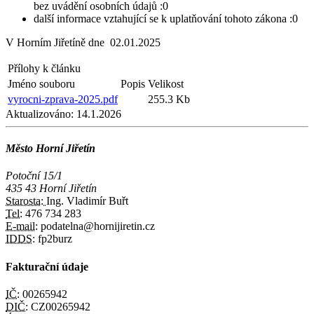
bez uvádění osobních údajů :0
další informace vztahující se k uplatňování tohoto zákona :0
V Horním Jiřetíně dne 02.01.2025
Přílohy k článku
Jméno souboru
Popis
Velikost
vyrocni-zprava-2025.pdf
255.3 Kb
Aktualizováno:
14.1.2026
Město Horní Jiřetín
Potoční 15/1
435 43 Horní Jiřetín
Starosta:
Ing. Vladimír Buřt
Tel:
476 734 283
E-mail:
podatelna@hornijiretin.cz
IDDS:
fp2burz
Fakturační údaje
IČ:
00265942
DIČ:
CZ00265942